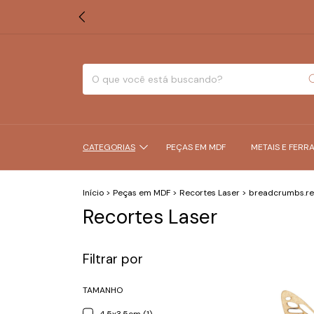
CATEGORIAS
PEÇAS EM MDF
METAIS E FERR
Início
>
Peças em MDF
>
Recortes Laser
>
breadcrumbs.re
Recortes Laser
Filtrar por
TAMANHO