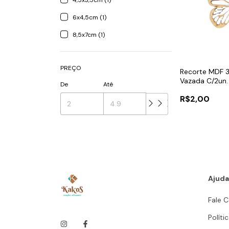
4,5x3,5cm (1)
6x4,5cm (1)
8,5x7cm (1)
PREÇO
Recorte MDF 
Vazada C/2un.
De
Até
R$2,00
Ajuda
Fale 
Políti