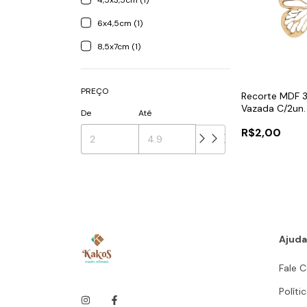
4,5x3,5cm (1)
6x4,5cm (1)
8,5x7cm (1)
PREÇO
Recorte MDF 
Vazada C/2un.
De
Até
R$2,00
Ajuda
Fale 
Políti