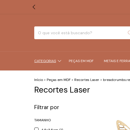
CATEGORIAS
PEÇAS EM MDF
METAIS E FERR
Início
>
Peças em MDF
>
Recortes Laser
>
breadcrumbs.re
Recortes Laser
Filtrar por
TAMANHO