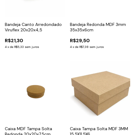
Bandeja Canto Arredondado
Bandeja Redonda MDF 3mm
Viruflex 20x20x4,5
35x35x6cm
R$21,30
R$29,50
4
x
de
R$5,33
sem juros
4
x
de
R$7,38
sem juros
Caixa MDF Tampa Solta
Caixa Tampa Solta MDF 3MM
Redonda 20x20x7,5cm
15,5X11,5X6