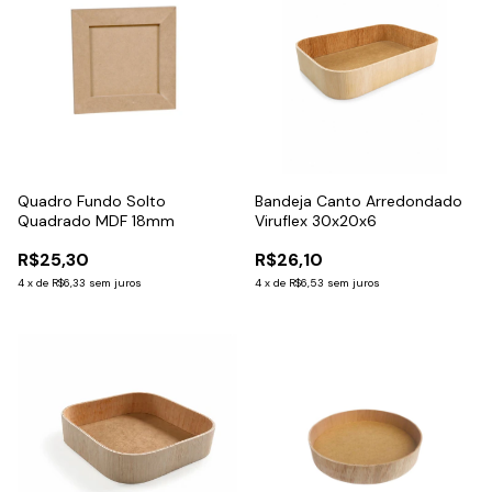
Quadro Fundo Solto
Bandeja Canto Arredondado
Quadrado MDF 18mm
Viruflex 30x20x6
R$25,30
R$26,10
4
x
de
R$6,33
sem juros
4
x
de
R$6,53
sem juros