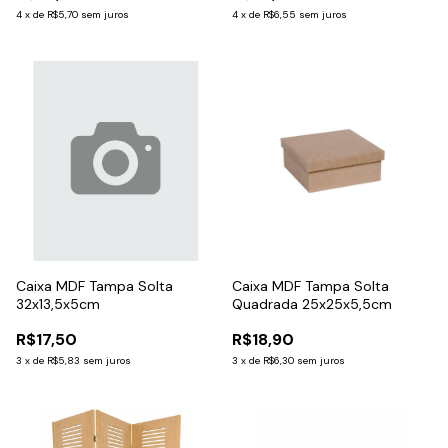
4
x
de
R$5,70
sem juros
4
x
de
R$6,55
sem juros
Caixa MDF Tampa Solta
Caixa MDF Tampa Solta
32x13,5x5cm
Quadrada 25x25x5,5cm
R$17,50
R$18,90
3
x
de
R$5,83
sem juros
3
x
de
R$6,30
sem juros