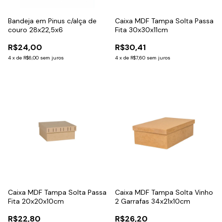
Bandeja em Pinus c/alça de
Caixa MDF Tampa Solta Passa
couro 28x22,5x6
Fita 30x30x11cm
R$24,00
R$30,41
4
x
de
R$6,00
sem juros
4
x
de
R$7,60
sem juros
Caixa MDF Tampa Solta Passa
Caixa MDF Tampa Solta Vinho
Fita 20x20x10cm
2 Garrafas 34x21x10cm
R$22,80
R$26,20