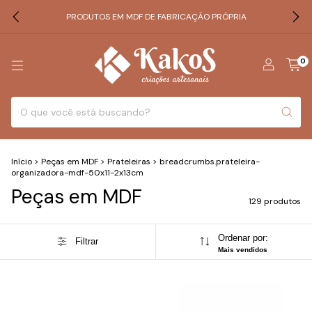
PRODUTOS EM MDF DE FABRICAÇÃO PRÓPRIA
0
Início
>
Peças em MDF
>
Prateleiras
>
breadcrumbs.prateleira-
organizadora-mdf-50x11-2x13cm
Peças em MDF
129 produtos
Ordenar por:
Filtrar
Mais vendidos