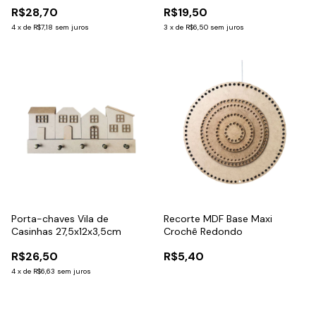
R$28,70
R$19,50
4
x
de
R$7,18
sem juros
3
x
de
R$6,50
sem juros
Porta-chaves Vila de
Recorte MDF Base Maxi
Casinhas 27,5x12x3,5cm
Crochê Redondo
R$26,50
R$5,40
4
x
de
R$6,63
sem juros