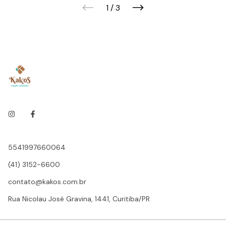
1
/
3
5541997660064
(41) 3152-6600
contato@kakos.com.br
Rua Nicolau José Gravina, 1441, Curitiba/PR