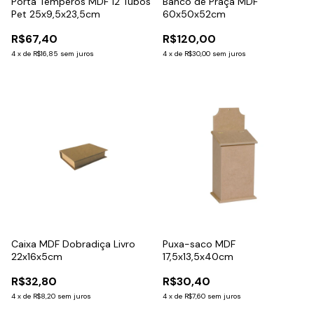
Porta Temperos MDF 12 Tubos
Banco de Praça MDF
Pet 25x9,5x23,5cm
60x50x52cm
R$67,40
R$120,00
4
x
de
R$16,85
sem juros
4
x
de
R$30,00
sem juros
Caixa MDF Dobradiça Livro
Puxa-saco MDF
22x16x5cm
17,5x13,5x40cm
R$32,80
R$30,40
4
x
de
R$8,20
sem juros
4
x
de
R$7,60
sem juros