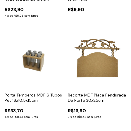
R$23,90
R$9,90
4
x
de
R$5,98
sem juros
Porta Temperos MDF 6 Tubos
Recorte MDF Placa Pendurada
Pet 16x10,5x15cm
De Porta 30x25cm
R$33,70
R$16,90
4
x
de
R$8,43
sem juros
3
x
de
R$5,63
sem juros