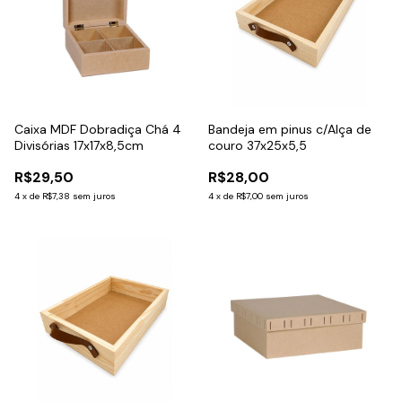
Caixa MDF Dobradiça Chá 4
Bandeja em pinus c/Alça de
Divisórias 17x17x8,5cm
couro 37x25x5,5
R$29,50
R$28,00
4
x
de
R$7,38
sem juros
4
x
de
R$7,00
sem juros