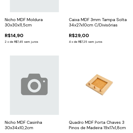
Nicho MDF Moldura
Caixa MDF 3mm Tampa Solta
30x30x11,5cm
34x27x10cm C/Divisórias
R$14,90
R$29,00
2
x
de
R$7,45
sem juros
4
x
de
R$7,25
sem juros
Nicho MDF Casinha
Quadro MDF Porta Chaves 3
30x34x10,2cm
Pinos de Madeira 19x17x1,8cm