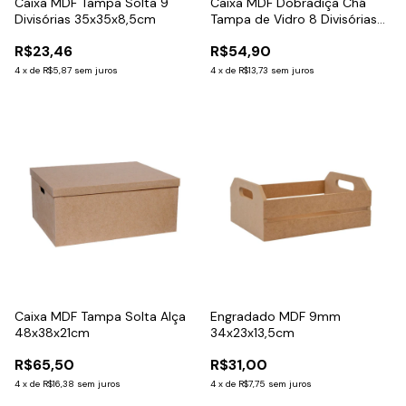
Caixa MDF Tampa Solta 9
Caixa MDF Dobradiça Chá
Divisórias 35x35x8,5cm
Tampa de Vidro 8 Divisórias
33x21x10cm
R$23,46
R$54,90
4
x
de
R$5,87
sem juros
4
x
de
R$13,73
sem juros
Caixa MDF Tampa Solta Alça
Engradado MDF 9mm
48x38x21cm
34x23x13,5cm
R$65,50
R$31,00
4
x
de
R$16,38
sem juros
4
x
de
R$7,75
sem juros