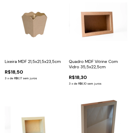
Lixeira MDF 21,5x21,5x23,5cm
Quadro MDF Vitrine Com
Vidro 35,5x22,5cm
R$18,50
R$18,30
3
x
de
R$6,17
sem juros
3
x
de
R$6,10
sem juros