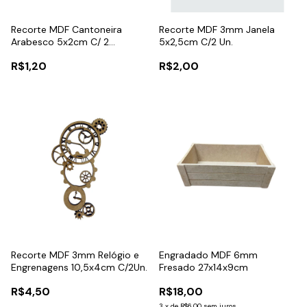
Recorte MDF Cantoneira
Recorte MDF 3mm Janela
Arabesco 5x2cm C/ 2
5x2,5cm C/2 Un.
Unidades
R$1,20
R$2,00
Recorte MDF 3mm Relógio e
Engradado MDF 6mm
Engrenagens 10,5x4cm C/2Un.
Fresado 27x14x9cm
R$4,50
R$18,00
3
x
de
R$6,00
sem juros