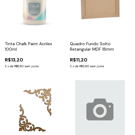
Tinta Chalk Paint Acrilex
Quadro Fundo Solto
100ml
Retangular MDF 18mm
R$13,20
R$11,20
2
x
de
R$6,60
sem juros
2
x
de
R$5,60
sem juros