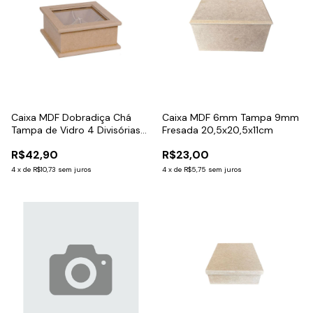
Caixa MDF Dobradiça Chá
Caixa MDF 6mm Tampa 9mm
Tampa de Vidro 4 Divisórias
Fresada 20,5x20,5x11cm
21x21x10cm
R$42,90
R$23,00
4
x
de
R$10,73
sem juros
4
x
de
R$5,75
sem juros