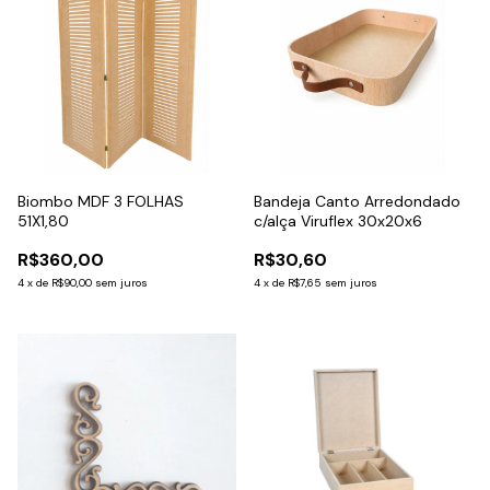
Biombo MDF 3 FOLHAS
Bandeja Canto Arredondado
51X1,80
c/alça Viruflex 30x20x6
R$360,00
R$30,60
4
x
de
R$90,00
sem juros
4
x
de
R$7,65
sem juros