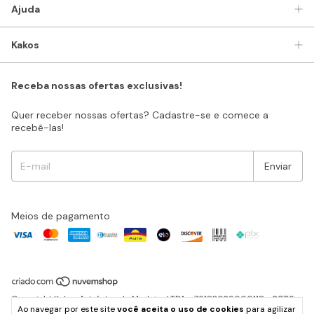
Ajuda
Kakos
Receba nossas ofertas exclusivas!
Quer receber nossas ofertas? Cadastre-se e comece a
recebê-las!
Meios de pagamento
Copyright Kakos Artefatos de Madeira LTDA - 76183029000118 - 2026.
Ao navegar por este site
você aceita o uso de cookies
para agilizar
Todos os direitos reservados.