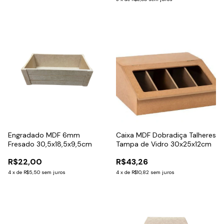
Engradado MDF 6mm
Caixa MDF Dobradiça Talheres
Fresado 30,5x18,5x9,5cm
Tampa de Vidro 30x25x12cm
R$22,00
R$43,26
4
x
de
R$5,50
sem juros
4
x
de
R$10,82
sem juros