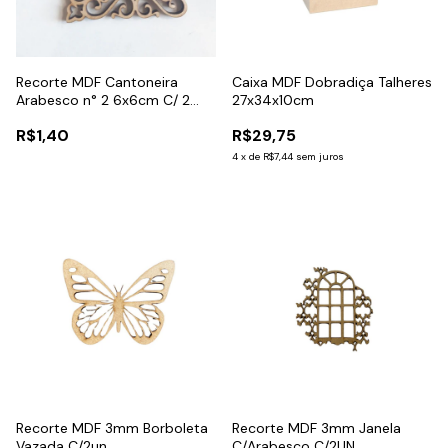
Recorte MDF Cantoneira
Caixa MDF Dobradiça Talheres
Arabesco n° 2 6x6cm C/ 2
27x34x10cm
Unidades
R$1,40
R$29,75
4
x
de
R$7,44
sem juros
Recorte MDF 3mm Borboleta
Recorte MDF 3mm Janela
Vazada C/2un.
C/Arabesco C/2UN.