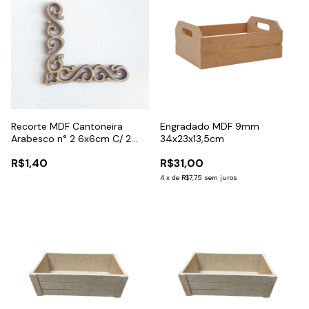
Recorte MDF Cantoneira
Engradado MDF 9mm
Arabesco n° 2 6x6cm C/ 2
34x23x13,5cm
Unidades
R$1,40
R$31,00
4
x
de
R$7,75
sem juros