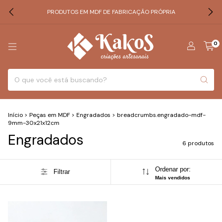
PRODUTOS EM MDF DE FABRICAÇÃO PRÓPRIA
0
Início
>
Peças em MDF
>
Engradados
>
breadcrumbs.engradado-mdf-
9mm-30x21x12cm
Engradados
6 produtos
Ordenar por:
Filtrar
Mais vendidos