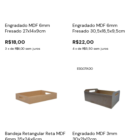
Engradado MDF 6mm
Engradado MDF 6mm
Fresado 27x14x9cm
Fresado 30,5x18,5x9,5cm
R$18,00
R$22,00
3
x
de
R$6,00
sem juros
4
x
de
R$5,50
sem juros
ESGOTADO
Bandeja Retangular Reta MDF
Engradado MDF 3mm
6mm 35x24x6cm
30x21x12cm