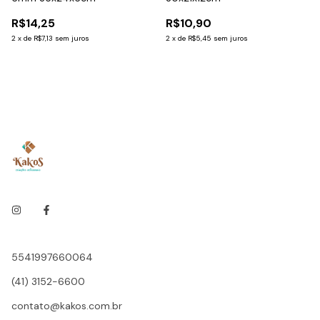
R$14,25
R$10,90
2
x
de
R$7,13
sem juros
2
x
de
R$5,45
sem juros
5541997660064
(41) 3152-6600
contato@kakos.com.br