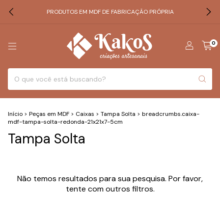
PRODUTOS EM MDF DE FABRICAÇÃO PRÓPRIA
0
Início
>
Peças em MDF
>
Caixas
>
Tampa Solta
>
breadcrumbs.caixa-
mdf-tampa-solta-redonda-21x21x7-5cm
Tampa Solta
Não temos resultados para sua pesquisa. Por favor,
tente com outros filtros.