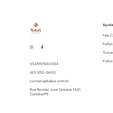
Ajuda
Fale 
Políti
Troca
Políti
5541997660064
(41) 3152-6600
contato@kakos.com.br
Rua Nicolau José Gravina, 1441,
Curitiba/PR