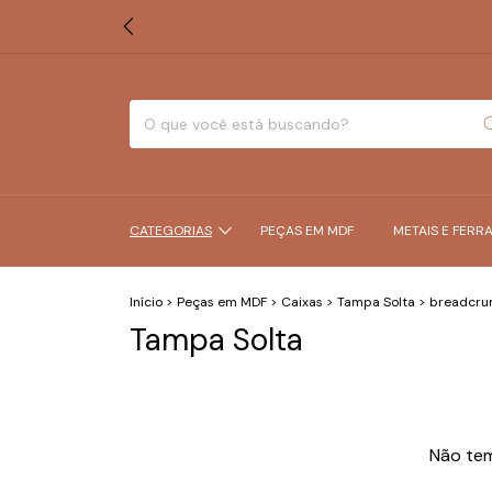
CATEGORIAS
PEÇAS EM MDF
METAIS E FERR
Início
>
Peças em MDF
>
Caixas
>
Tampa Solta
>
breadcrum
Tampa Solta
Não tem