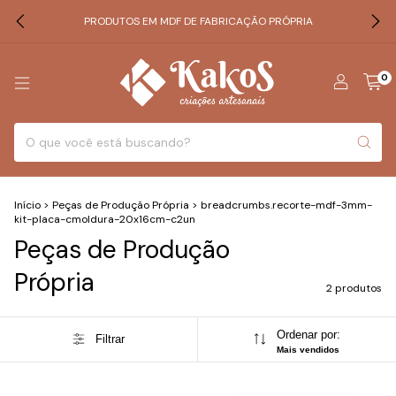
PRODUTOS EM MDF DE FABRICAÇÃO PRÓPRIA
0
Início
>
Peças de Produção Própria
>
breadcrumbs.recorte-mdf-3mm-
kit-placa-cmoldura-20x16cm-c2un
Peças de Produção
Própria
2 produtos
Ordenar por:
Filtrar
Mais vendidos