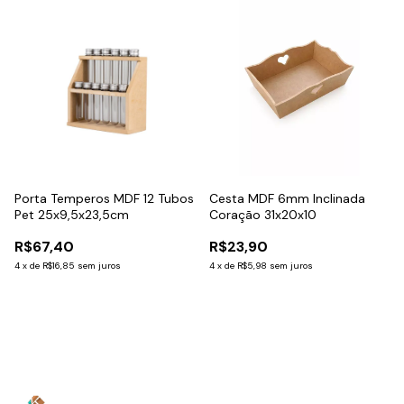
Porta Temperos MDF 12 Tubos
Cesta MDF 6mm Inclinada
Pet 25x9,5x23,5cm
Coração 31x20x10
R$67,40
R$23,90
4
x
de
R$16,85
sem juros
4
x
de
R$5,98
sem juros