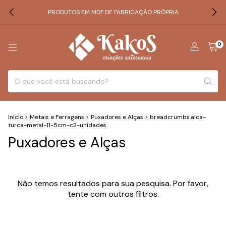
PRODUTOS EM MDF DE FABRICAÇÃO PRÓPRIA
0
Início
>
Metais e Ferragens
>
Puxadores e Alças
>
breadcrumbs.alca-
turca-metal-11-5cm-c2-unidades
Puxadores e Alças
Não temos resultados para sua pesquisa. Por favor,
tente com outros filtros.