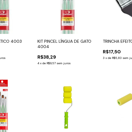
RÁTICO 4003
KIT PINCEL LÍNGUA DE GATO
TRINCHA EFEIT
4004
R$17,50
R$38,29
uros
3
x
de
R$5,83
sem j
4
x
de
R$9,57
sem juros