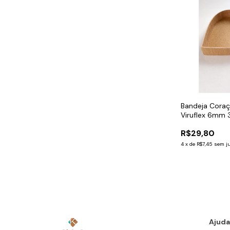
Bandeja Cora
Viruflex 6mm
R$29,80
4
x
de
R$7,45
sem j
Ajuda