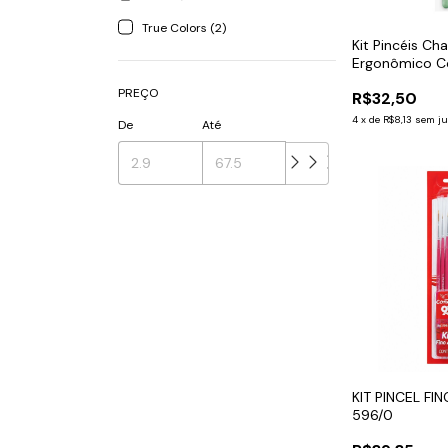
True Colors (2)
Kit Pincéis C
Ergonômico 
PREÇO
R$32,50
4
x
de
R$8,13
sem ju
De
Até
KIT PINCEL F
596/0