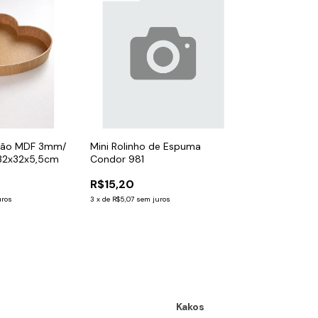
ção MDF 3mm/
Mini Rolinho de Espuma
 32x32x5,5cm
Condor 981
R$15,20
uros
3
x
de
R$5,07
sem juros
Kakos