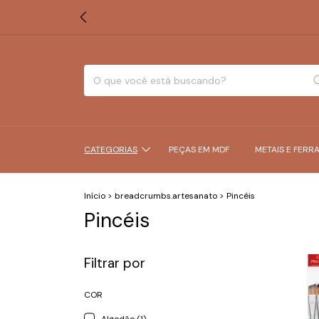
CATEGORIAS
PEÇAS EM MDF
METAIS E FERR
Início
>
breadcrumbs.artesanato
>
Pincéis
Pincéis
Filtrar por
COR