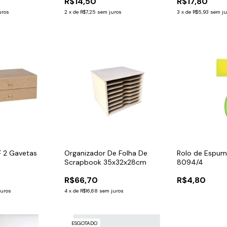
R$14,50
R$17,80
uros
2
x
de
R$7,25
sem juros
3
x
de
R$5,93
sem ju
 2 Gavetas
Organizador De Folha De
Rolo de Espu
Scrapbook 35x32x28cm
8094/4
R$66,70
R$4,80
juros
4
x
de
R$16,68
sem juros
ESGOTADO