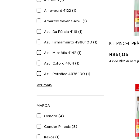
Algodão (1)
Alho-poró 4122 (1)
Amarelo Savana 4123 (1)
Azul Da Pérsia 4116 (1)
Azul Firmamento 4966.100 (1)
KIT PINCEL P
Azul Miosótis 4142 (1)
R$51,05
4
x
de
R$12,76
sem j
Azul Oxford 4164 (1)
Azul Petróleo 4975.100 (1)
Ver mais
MARCA
Condor (4)
Condor Pinceis (8)
Kakos (1)