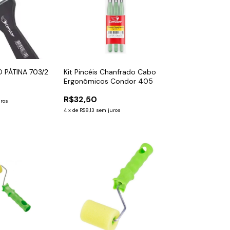
O PÁTINA 703/2
Kit Pincéis Chanfrado Cabo
Ergonômicos Condor 405
R$32,50
uros
4
x
de
R$8,13
sem juros