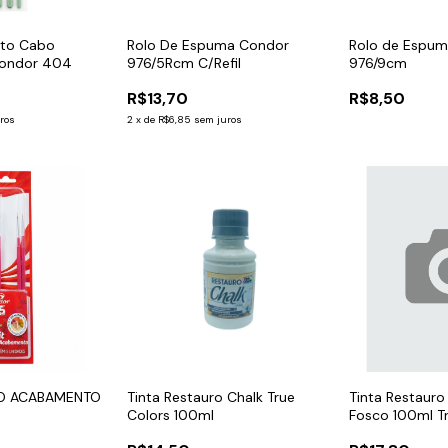
hato Cabo
Rolo De Espuma Condor
Rolo de Espu
Condor 404
976/5Rcm C/Refil
976/9cm
R$13,70
R$8,50
ros
2
x
de
R$6,85
sem juros
INO ACABAMENTO
Tinta Restauro Chalk True
Tinta Restauro
Colors 100ml
Fosco 100ml T