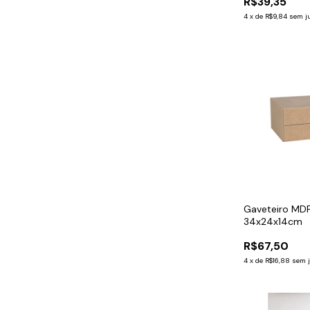
R$39,35
4
x
de
R$9,84
sem j
Gaveteiro MDF
34x24x14cm
R$67,50
4
x
de
R$16,88
sem 