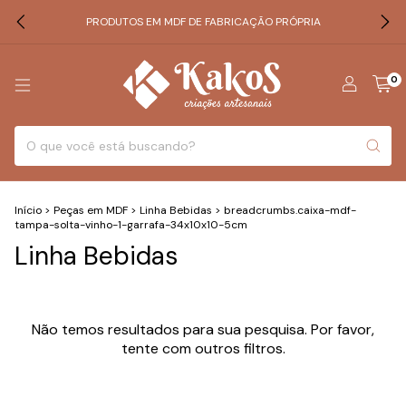
PRODUTOS EM MDF DE FABRICAÇÃO PRÓPRIA
0
Início
>
Peças em MDF
>
Linha Bebidas
>
breadcrumbs.caixa-mdf-
tampa-solta-vinho-1-garrafa-34x10x10-5cm
Linha Bebidas
Não temos resultados para sua pesquisa. Por favor,
tente com outros filtros.